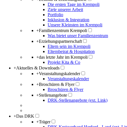
Die ersten Tage im Krempoli
Ziele unserer Arbeit
Portfolio
Inklusion & Integration
Unsere Kleinsten im Krempoli
+
Familienzentrum Krempoli
Was bietet unser Familienzentrum
+
Erziehungspartnerschaft
Eltern sein im Krempoli
Elternbeirat & Hospitation
+
das letzte Jahr im Krempoli
Projekt Kita & Co
+
Aktuelles & Downloads
+
Veranstaltungskalender
Veranstaltungskalender
+
Broschüren & Flyer
Broschüren & Flyer
+
Stellenangebote
DRK-Stellenangebote (ext. Link)
+
Das DRK
+
Träger
DRK Kreisverband Herford - Land (ext. Li