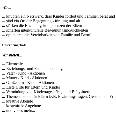
Wir...
...
knüpfen ein Netzwerk, dass Kinder fördert und Familien berät und 
...
sind ein Ort der Begegnung - für jung und alt
...
stärken die Erziehungskompetenzen der Eltern
...
schaffen interkulturelle Begegnungsmöglichkeiten
...
optimieren die Vereinbarkeit von Familie und Beruf
Unsere Angebote
Wir bieten...
...
Elterncafé
...
Erziehungs- und Familienberatung
...
Vater - Kind - Aktionen
...
Mutter - Kind - Aktionen
...
Großeltern - Kind - Aktionen
...
Erste Hilfe für Eltern und Kinder
...
Vermittlung von Kindertagespflege und Babysittern
...
Themenabende für Eltern (z.B. Erziehungsfragen, Gesundheit, E
...
kreative Abende
... kostenfreie Angebote
...
und vieles mehr...