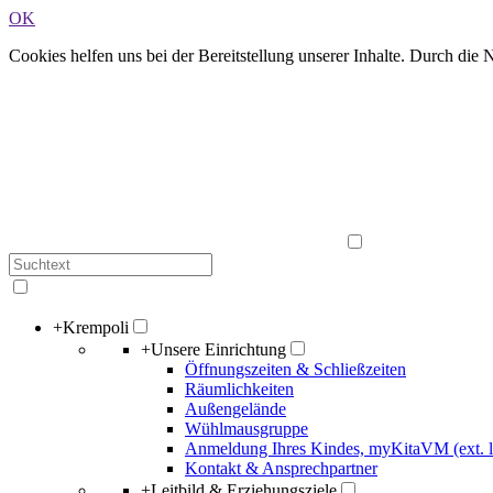
OK
Cookies helfen uns bei der Bereitstellung unserer Inhalte. Durch die
+
Krempoli
+
Unsere Einrichtung
Öffnungszeiten & Schließzeiten
Räumlichkeiten
Außengelände
Wühlmausgruppe
Anmeldung Ihres Kindes, myKitaVM (ext. l
Kontakt & Ansprechpartner
+
Leitbild & Erziehungsziele